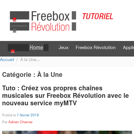
Jeux
Freebox Révolution
Appli
Accueil
À la Une
Se connecter
S'inscrire
Catégorie : À la Une
Tuto : Créez vos propres chaînes
musicales sur Freebox Révolution avec le
nouveau service myMTV
Publié le
7 février 2018
Par
Adrien Cherrier