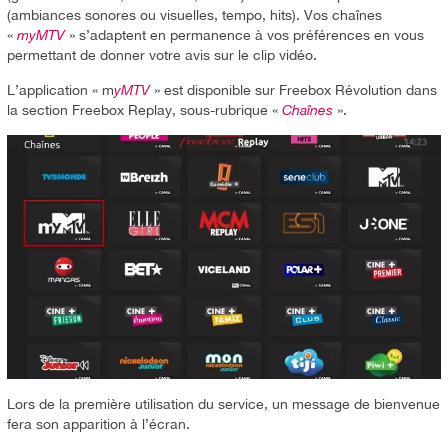
(ambiances sonores ou visuelles, tempo, hits). Vos chaînes
«
myMTV
» s’adaptent en permanence à vos préférences en vous
permettant de donner votre avis sur le clip vidéo.
L’application « m
yMTV
» est disponible sur Freebox Révolution dans
la section Freebox Replay, sous-rubrique «
Chaînes
».
Lors de la première utilisation du service, un message de bienvenue
fera son apparition à l’écran.