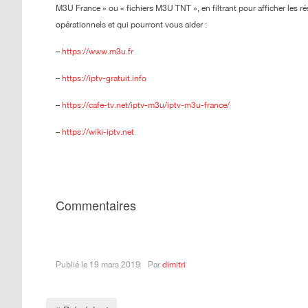
M3U France » ou « fichiers M3U TNT », en filtrant pour afficher les ré
opérationnels et qui pourront vous aider :
–
https://www.m3u.fr
–
https://iptv-gratuit.info
–
https://cafe-tv.net/iptv-m3u/iptv-m3u-france/
–
https://wiki-iptv.net
Commentaires
Publié le
19 mars 2019
Par
dimitri