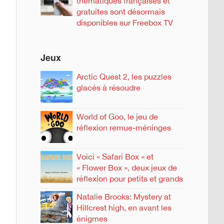
thématiques françaises et
gratuites sont désormais
disponibles sur Freebox TV
Jeux
Arctic Quest 2, les puzzles
glacés à résoudre
World of Goo, le jeu de
réflexion remue-méninges
Voici « Safari Box » et
« Flower Box », deux jeux de
réflexion pour petits et grands
Natalie Brooks: Mystery at
Hillcrest high, en avant les
énigmes