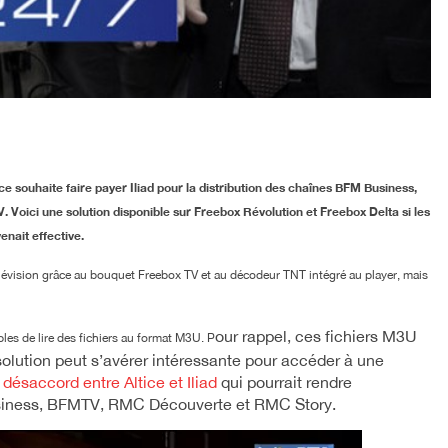
tice souhaite faire payer Iliad pour la distribution des chaînes BFM Business,
oici une solution disponible sur Freebox Révolution et Freebox Delta si les
nait effective.
élévision grâce au bouquet Freebox TV et au décodeur TNT intégré au player, mais
our rappel, ces fichiers M3U
ables de lire des fichiers au format M3U. P
 solution peut s’avérer intéressante pour accéder à une
 désaccord entre Altice et Iliad
qui pourrait rendre
usiness, BFMTV, RMC Découverte et RMC Story.