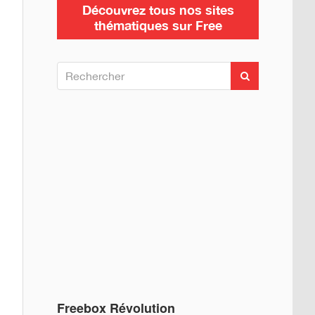
Découvrez tous nos sites
thématiques sur Free
R
R
e
e
c
c
h
h
e
e
r
c
r
h
c
e
h
r
e
r
:
Freebox Révolution