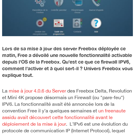
Lors de sa mise à jour des server Freebox déployée ce
matin, Free a dévoilé une nouvelle fonctionnalité activable
depuis l’OS de la Freebox. Qu’est ce que ce firewall IPV6,
comment l’activer et à quoi sert-il ? Univers Freebox vous
explique tout.
La
mise à jour 4.0.6 du Server
des Freebox Delta, Revolution
et Mini 4K propose désormais un Firewall (ou "pare-feu")
IPV6. La fonctionnalité avait été annoncée lors de la
convention Free il y’a quelques semaines et
un freenaute
assidu avait découvert cette fonctionnalité avant le
déploiement de la mise à jour
. L’IPv6 est une évolution du
protocole de communication IP (Internet Protocol), lequel