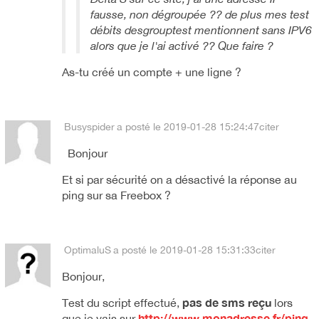
fausse, non dégroupée ?? de plus mes test
débits desgrouptest mentionnent sans IPV6
alors que je l'ai activé ?? Que faire ?
As-tu créé un compte + une ligne ?
Busyspider
a posté le 2019-01-28 15:24:47
citer
Bonjour
Et si par sécurité on a désactivé la réponse au
ping sur sa Freebox ?
OptimaluS
a posté le 2019-01-28 15:31:33
citer
Bonjour,
pas de sms reçu
Test du script effectué,
lors
http://www.monadresse.fr/ping-
que je vais sur