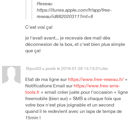
Reseau
https://itunes.apple.com/fr/app/free-
reseau/id882020311?mt=8
C'est vrai ça!
je l'avait avant... je recevais des mail dès
déconnexion de la box, et c'est bien plus simple
que ça!
Bijout33
a posté le 2019-01-28 14:13:31
citer
Etat de ma ligne sur
https://www.free-reseau.fr/
+
Notifications Email sur
https://www.free-sms-
tools.fr
+ email créer juste pour l'occasion + ligne
freemobile (bien sur) = SMS a chaque fois que
votre box n'est plus joignable et un second
quand il le redevient avec un laps de temps de
15min !