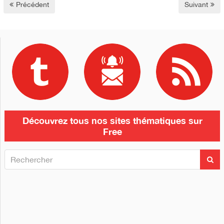
Précédent
Suivant
Découvrez tous nos sites thématiques sur
Free
R
R
e
e
c
c
h
h
e
e
r
c
r
h
c
e