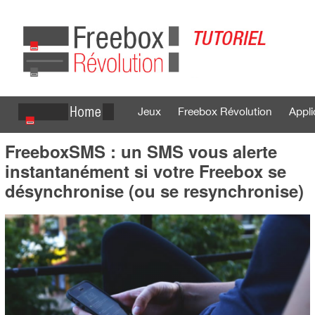
Jeux
Freebox Révolution
Appli
FreeboxSMS : un SMS vous alerte
Se connecter
S'inscrire
instantanément si votre Freebox se
désynchronise (ou se resynchronise)