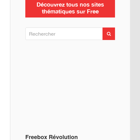
Découvrez tous nos sites
thématiques sur Free
R
R
e
e
c
c
h
h
e
e
r
c
r
h
c
e
h
r
e
r
:
Freebox Révolution