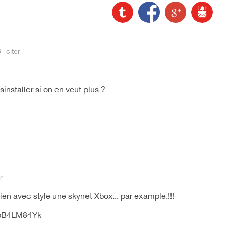
3
citer
ésinstaller si on en veut plus ?
r
ien avec style une skynet Xbox... par example.!!!
MbB4LM84Yk