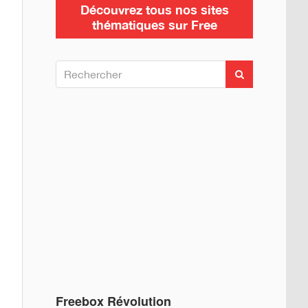
Découvrez tous nos sites
thématiques sur Free
R
R
e
e
c
c
h
h
e
e
r
c
r
h
c
e
h
r
e
r
:
Freebox Révolution