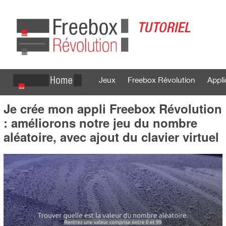
Jeux
Freebox Révolution
Appli
Je crée mon appli Freebox Révolution
Se connecter
S'inscrire
: améliorons notre jeu du nombre
aléatoire, avec ajout du clavier virtuel