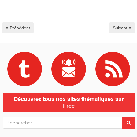
Précédent
Suivant
Découvrez tous nos sites thématiques sur
Free
R
R
e
e
c
c