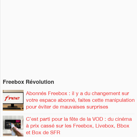
h
h
e
e
r
c
r
h
c
e
h
r
e
r
:
Freebox Révolution
Abonnés Freebox : il y a du changement sur
votre espace abonné, faites cette manipulation
pour éviter de mauvaises surprises
C’est parti pour la fête de la VOD : du cinéma
à prix cassé sur les Freebox, Livebox, Bbox
et Box de SFR