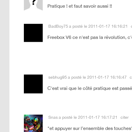
Pratique ! et faut savoir aussi !!
BadBoy75
a posté le 2011-01-17 16:16:21
Freebox V6 ce n'est pas la révolution, c'
sebhug95
a posté le 2011-01-17 16:16:47
c
C'est vrai que le côté pratique est passé 
Snas
a posté le 2011-01-17 16:17:21
citer
"et appuyer sur l’ensemble des touches