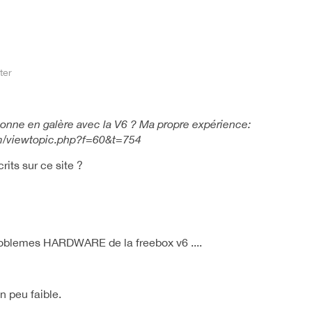
ter
sonne en galère avec la V6 ? Ma propre expérience:
orum/viewtopic.php?f=60&t=754
rits sur ce site ?
 problemes HARDWARE de la freebox v6 ....
un peu faible.