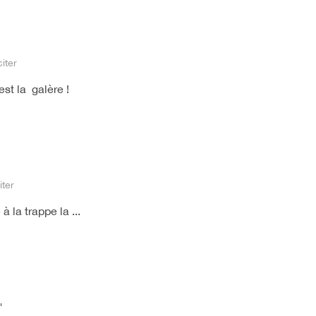
citer
est la galère !
iter
à la trappe la ...
"