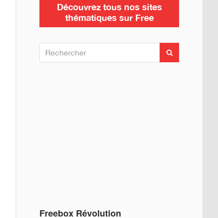
Découvrez tous nos sites
thématiques sur Free
R
R
e
e
c
c
h
h
e
e
r
c
r
h
c
e
h
r
e
r
:
Freebox Révolution